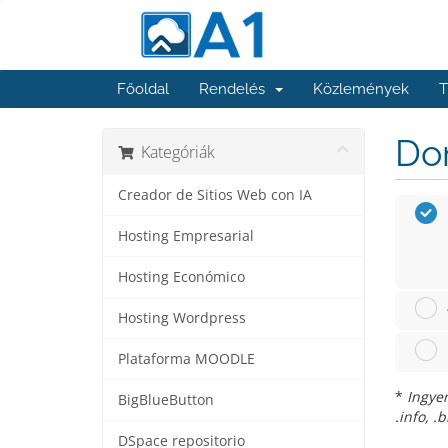
Főoldal
Rendelés
Közlemények
T
Dom
Kategóriák
Creador de Sitios Web con IA
Hosting Empresarial
Hosting Económico
Hosting Wordpress
Plataforma MOODLE
*
Ingyen
BigBlueButton
.info, .
DSpace repositorio