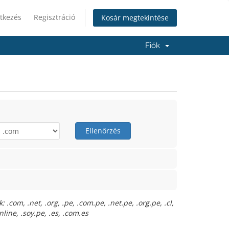
tkezés
Regisztráció
Kosár megtekintése
Fiók
Ellenőrzés
com, .net, .org, .pe, .com.pe, .net.pe, .org.pe, .cl,
online, .soy.pe, .es, .com.es