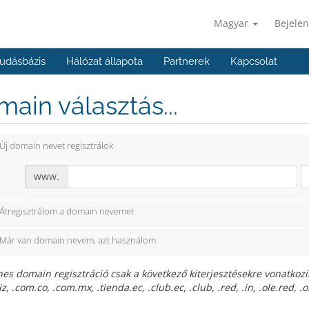
Magyar
Bejelen
udásbázis
Hálózat állapota
Partnerek
Kapcsolat
ain választás...
Új domain nevet regisztrálok
www.
Átregisztrálom a domain nevemet
Már van domain nevem, azt használom
es domain regisztráció csak a következő kiterjesztésekre vonatkozik: .
biz, .com.co, .com.mx, .tienda.ec, .club.ec, .club, .red, .in, .ole.red, .