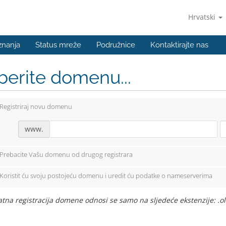
Hrvatski
znanja
Status mreže
Podružnice
Kontaktirajte nas
berite domenu...
Registriraj novu domenu
www.
Prebacite Vašu domenu od drugog registrara
Koristit ću svoju postojeću domenu i uredit ću podatke o nameserverima
tna registracija domene odnosi se samo na sljedeće ekstenzije: .ol