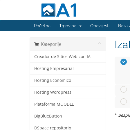
Početna
Trgovina
Obavijesti
Baza 
Iza
Kategorije
Creador de Sitios Web con IA
Hosting Empresarial
Hosting Económico
Hosting Wordpress
Plataforma MOODLE
*
Bespla
BigBlueButton
DSpace repositorio