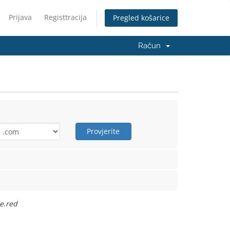
Prijava
Registtracija
Pregled košarice
Račun
Provjerite
e.red