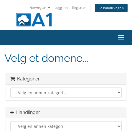
Norwegian
Logg inn
Registrer
Se handlevogn »
Bytt
navig
Velg et domene...
Kategorier
Handlinger