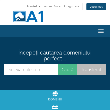
Română
Autentificare
Înregistrare
Coșul meu
Navi
Toggl
Începeți căutarea domeniului
perfect ...
DOMENII