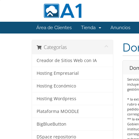
Área de Clientes
Tienda
Anuncios
Do
Categorías
Creador de Sitios Web con IA
Dom
Hosting Empresarial
Servici
incluye
Hosting Económico
gestión
Hosting Wordpress
* la ex
rubro e
pedido
Plataforma MOODLE
corres
** la e
BigBlueButton
Gobiern
institu
corres
DSpace repositorio
gubern