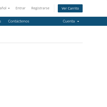
añol
Entrar
Registrarse
Ver Carrito
s
Contáctenos
Cuenta