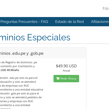
Esp
Preguntas Frecuentes - FAQ
Estado de la Red
Afiliacione
minios Especiales
inios .edu.pe y .gob.pe
o de Registro de dominios .pe
$49.90 USD
 comisión por tramitación y
.
USD 49.90/año
Anual
tensión .edu.pe solo es para el
Pedir Ahora
ducación y solo se atenderá
s de empresas con RUC
pondiente a una entidad educativa
xtensión .gob.pe solo es para el
o y solo se atenderá pedidos de
ciones y empresas con RUC
pondiente a una entidad
amental