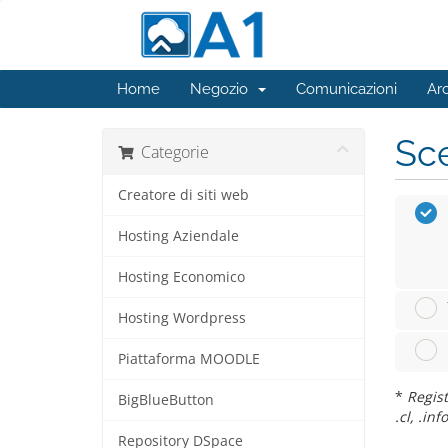
Home
Negozio
Comunicazioni
Ar
Sce
Categorie
Creatore di siti web
Hosting Aziendale
Hosting Economico
Hosting Wordpress
Piattaforma MOODLE
*
Regist
BigBlueButton
.cl, .inf
Repository DSpace