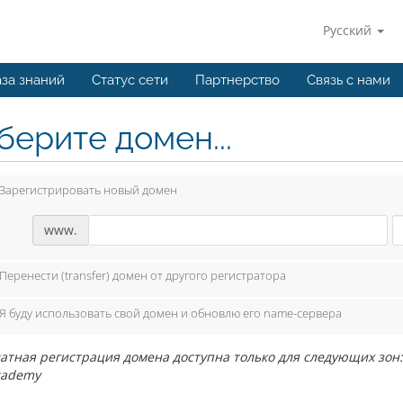
Русский
за знаний
Статус сети
Партнерство
Связь с нами
берите домен...
Зарегистрировать новый домен
www.
Перенести (transfer) домен от другого регистратора
Я буду использовать свой домен и обновлю его name-сервера
атная регистрация домена доступна только для следующих зон: .com
cademy