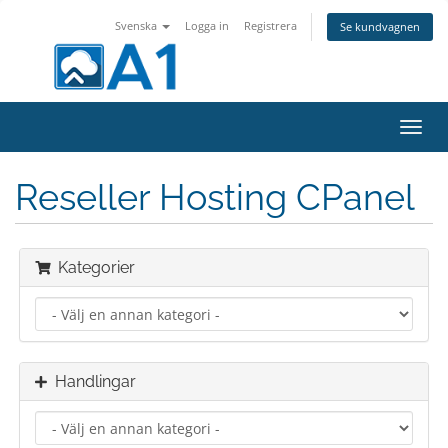
Svenska
Logga in
Registrera
Se kundvagnen
Växla
navig
Reseller Hosting CPanel
Kategorier
Handlingar