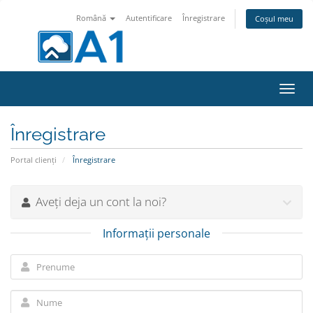
Română
Autentificare
Înregistrare
Coșul meu
Navi
Toggl
Înregistrare
Portal clienți
Înregistrare
Aveți deja un cont la noi?
Informații personale