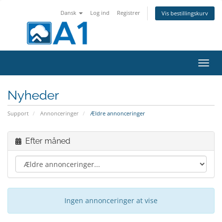
Dansk
Log ind
Registrer
Vis bestillingskurv
Skift
navig
Nyheder
Support
Annonceringer
Ældre annonceringer
Efter måned
Ingen annonceringer at vise