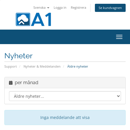
Svenska
Logga in
Registrera
Se kundvagnen
Växla
navig
Nyheter
Support
Nyheter & Meddelanden
Äldre nyheter
per månad
Inga meddelande att visa