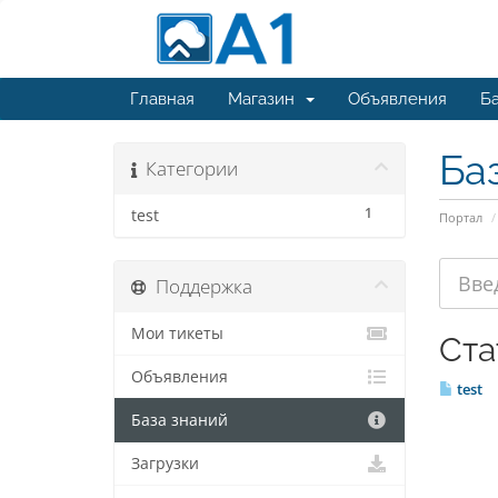
Главная
Магазин
Объявления
Ба
Ба
Категории
1
test
Портал
Поддержка
Мои тикеты
Ста
Объявления
test
База знаний
Загрузки