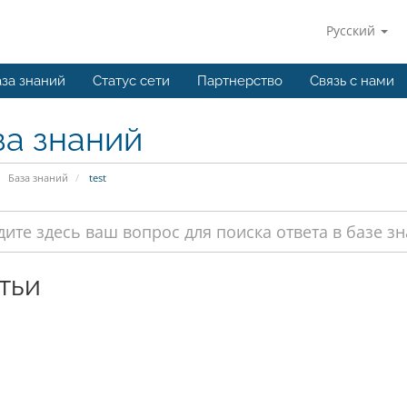
Русский
за знаний
Статус сети
Партнерство
Связь с нами
за знаний
База знаний
test
тьи