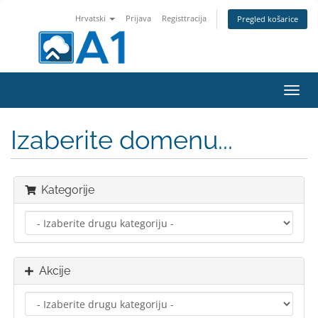
Hrvatski
Prijava
Registtracija
Pregled košarice
Preba
navig
Izaberite domenu...
Kategorije
Akcije