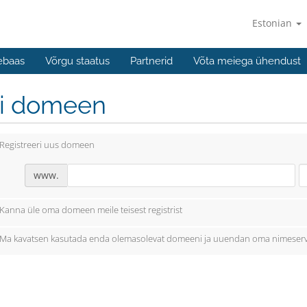
Estonian
ebaas
Võrgu staatus
Partnerid
Võta meiega ühendust
li domeen
Registreeri uus domeen
www.
Kanna üle oma domeen meile teisest registrist
Ma kavatsen kasutada enda olemasolevat domeeni ja uuendan oma nimeserv