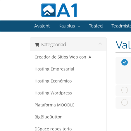
Avaleht
Kauplus
Teated
Teadmist
Va
Kategooriad
Creador de Sitios Web con IA
Hosting Empresarial
Hosting Económico
Hosting Wordpress
Plataforma MOODLE
BigBlueButton
DSpace repositorio