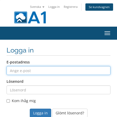
Svenska
Logga in
Registrera
Se kundvagnen
Växla
navig
Logga in
E-postadress
Lösenord
Kom ihåg mig
Glömt lösenord?