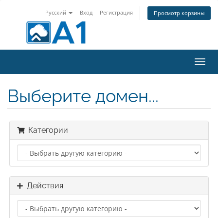
Русский
Вход
Регистрация
Просмотр корзины
Пере
нави
Выберите домен...
Категории
Действия