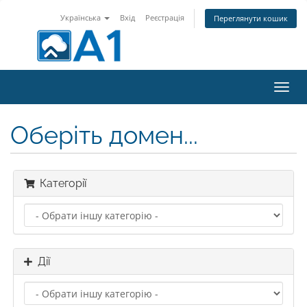
Українська
Вхід
Реєстрація
Переглянути кошик
Пере
наві
Оберіть домен...
Категорії
Дії