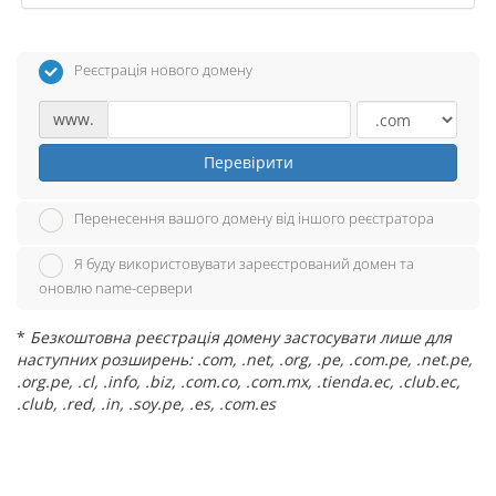
Реєстрація нового домену
www.
Перевірити
Перенесення вашого домену від іншого реєстратора
Я буду використовувати зареєстрований домен та
оновлю name-сервери
*
Безкоштовна реєстрація домену застосувати лише для
наступних розширень: .com, .net, .org, .pe, .com.pe, .net.pe,
.org.pe, .cl, .info, .biz, .com.co, .com.mx, .tienda.ec, .club.ec,
.club, .red, .in, .soy.pe, .es, .com.es