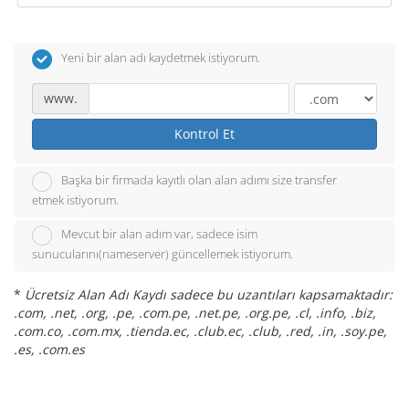
Yeni bir alan adı kaydetmek istiyorum.
www.
Kontrol Et
Başka bir firmada kayıtlı olan alan adımı size transfer
etmek istiyorum.
Mevcut bir alan adım var, sadece isim
sunucularını(nameserver) güncellemek istiyorum.
*
Ücretsiz Alan Adı Kaydı sadece bu uzantıları kapsamaktadır:
.com, .net, .org, .pe, .com.pe, .net.pe, .org.pe, .cl, .info, .biz,
.com.co, .com.mx, .tienda.ec, .club.ec, .club, .red, .in, .soy.pe,
.es, .com.es