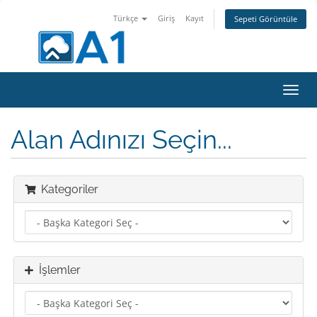
Türkçe
Giriş
Kayıt
Sepeti Görüntüle
Gezi
değiş
Alan Adınızı Seçin...
Kategoriler
İşlemler