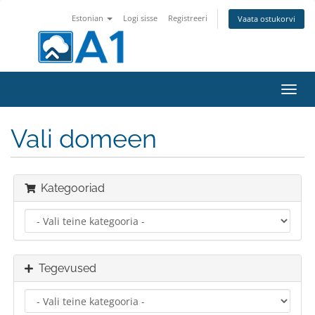
Estonian
Logi sisse
Registreeri
Vaata ostukorvi
Lülit
navig
Vali domeen
Kategooriad
Tegevused