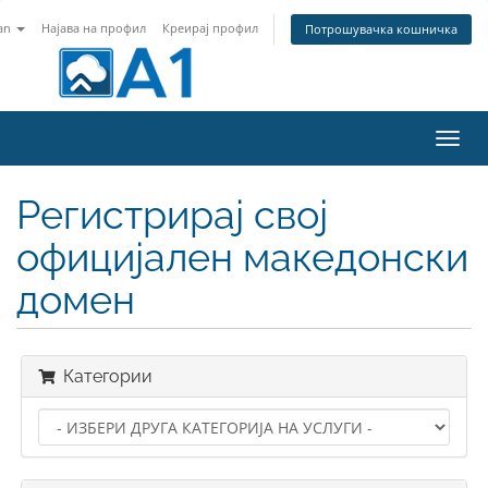
an
Најава на профил
Креирај профил
Потрошувачка кошничка
Вклу
ја
нави
Регистрирај свој
официјален македонски
домен
Категории