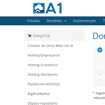
Főoldal
Rendelés
Közlemények
T
Dom
Kategóriák
Creador de Sitios Web con IA
Hosting Empresarial
Hosting Económico
Hosting Wordpress
Plataforma MOODLE
*
Ingyen
BigBlueButton
.educati
DSpace repositorio