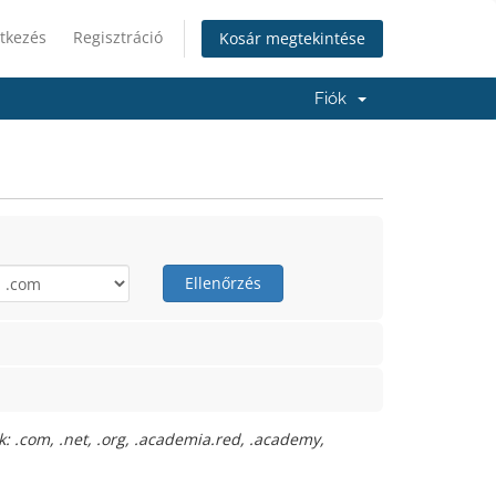
tkezés
Regisztráció
Kosár megtekintése
Fiók
Ellenőrzés
: .com, .net, .org, .academia.red, .academy,