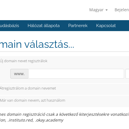
Magyar
Bejelen
udásbázis
Hálózat állapota
Partnerek
Kapcsolat
ain választás...
Új domain nevet regisztrálok
www.
Átregisztrálom a domain nevemet
Már van domain nevem, azt használom
es domain regisztráció csak a következő kiterjesztésekre vonatkozik
on, .instituto.red, .okay.academy